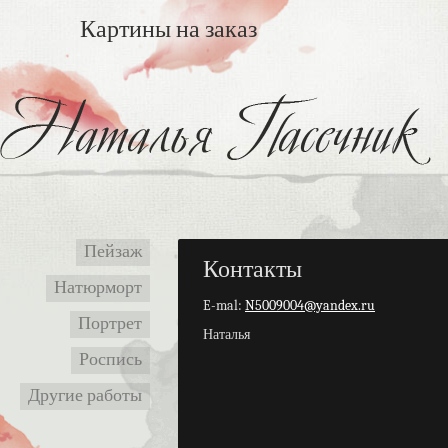
Картины на заказ
Пейзаж
Контакты
Натюрморт
E-mal:
N5009004@yandex.ru
Портрет
Наталья
Роспись
Другие работы