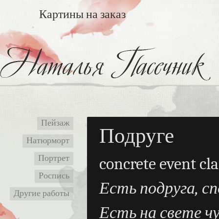
Картины на заказ
Пейзаж
Подруге
Натюрморт
Портрет
concrete event cl
Роспись
Есть подруга, сп
Другие работы
Есть на свете чу